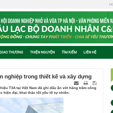
Hỏ
 GIAO THƯƠNG
THIỆN NGUYỆN
TÌM KIẾM
LIÊN HỆ
nghiệp trong thiết kế và xây dựng
 hiệu T3A tại Việt Nam đã ghi dấu ấn với hàng trăm công
 hiện đại, khai thác tốt yếu tố tự nhiên.