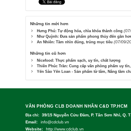
Những tin mới hơn
(07
Hưng Phú: Tự động hóa, chìa khóa thành công
Như Quỳnh: Đưa sản phẩm phong thủy đến gần hơn
(07/09/2
An Nhiên: Tầm nhìn đúng, trúng mục tiêu
Những tin cũ hơn
Nicefood: Thực phẩm sạch, uy tín, chất lượng
Thiên Phúc Trần: Cung cấp văn phòng phẩm uy tín,
Yến Sào Yến Loan - Sản phẩm từ tâm, Nâng tầm ch
VĂN PHÒNG CLB DOANH NHÂN C&D TP.HCM
39/15 Nguyễn Cửu Đàm, P. Tân Sơn Nhì, Q. 
Địa chỉ:
Email:
info@cdclub.vn
Website:
http://www.cdclub.vn