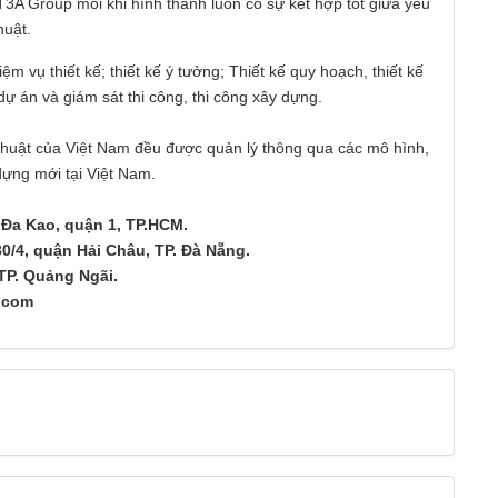
T3A Group mỗi khi hình thành luôn có sự kết hợp tốt giữa yếu
huật.
 vụ thiết kế; thiết kế ý tưởng; Thiết kế quy hoạch, thiết kế
ý dự án và giám sát thi công, thi công xây dựng.
ỹ thuật của Việt Nam đều được quản lý thông qua các mô hình,
ựng mới tại Việt Nam.
 Đa Kao, quận 1, TP.HCM.
30/4, quận Hải Châu, TP. Đà Nẵng.
TP. Quảng Ngãi.
p.com