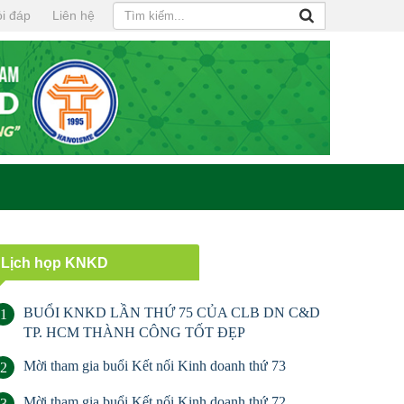
i đáp
Liên hệ
Lịch họp KNKD
BUỔI KNKD LẦN THỨ 75 CỦA CLB DN C&D
1
TP. HCM THÀNH CÔNG TỐT ĐẸP
Mời tham gia buổi Kết nối Kinh doanh thứ 73
2
Mời tham gia buổi Kết nối Kinh doanh thứ 72
3