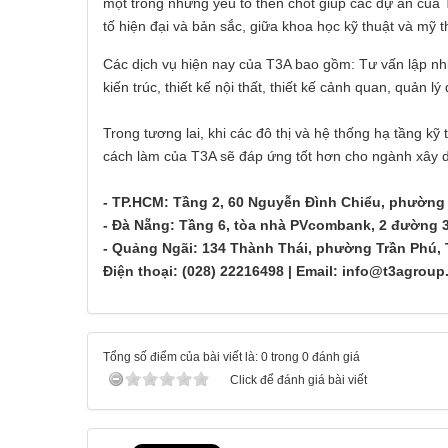
một trong những yếu tố then chốt giúp các dự án của 
tố hiện đại và bản sắc, giữa khoa học kỹ thuật và mỹ t
Các dịch vụ hiện nay của T3A bao gồm: Tư vấn lập nhiệm
kiến trúc, thiết kế nội thất, thiết kế cảnh quan, quản l
Trong tương lai, khi các đô thị và hệ thống hạ tầng k
cách làm của T3A sẽ đáp ứng tốt hơn cho ngành xây d
- TP.HCM: Tầng 2, 60 Nguyễn Đình Chiểu, phường
- Đà Nẵng: Tầng 6, tòa nhà PVcombank, 2 đường 
- Quảng Ngãi: 134 Thành Thái, phường Trần Phú, 
Điện thoại: (028) 22216498 | Email: info@t3agrou
Tổng số điểm của bài viết là: 0 trong 0 đánh giá
Click để đánh giá bài viết