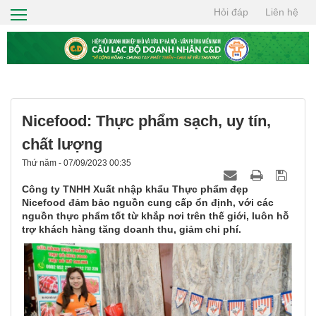
Hỏi đáp
Liên hệ
TRANG CHỦ
GIỚI THIỆU
HỘI VIÊN
TIN TỨC
Nicefood: Thực phẩm sạch, uy tín,
CƠ HỘI GIAO THƯƠNG
chất lượng
Thứ năm - 07/09/2023 00:35
THIỆN NGUYỆN
Công ty TNHH Xuất nhập khẩu Thực phẩm đẹp
TÌM KIẾM
Nicefood đảm bảo nguồn cung cấp ổn định, với các
nguồn thực phẩm tốt từ khắp nơi trên thế giới, luôn hỗ
trợ khách hàng tăng doanh thu, giảm chi phí.
LIÊN HỆ