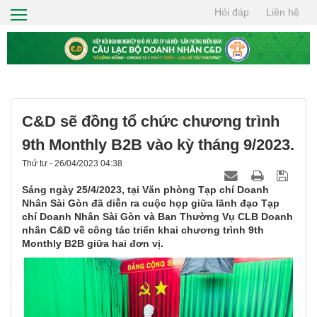
Hỏi đáp
Liên hệ
TRANG CHỦ
GIỚI THIỆU
HỘI VIÊN
TIN TỨC
C&D sẽ đồng tổ chức chương trình
CƠ HỘI GIAO THƯƠNG
9th Monthly B2B vào kỳ tháng 9/2023.
Thứ tư - 26/04/2023 04:38
THIỆN NGUYỆN
Sáng ngày 25/4/2023, tại Văn phòng Tạp chí Doanh
TÌM KIẾM
Nhân Sài Gòn đã diễn ra cuộc họp giữa lãnh đạo Tạp
chí Doanh Nhân Sài Gòn và Ban Thường Vụ CLB Doanh
nhân C&D về công tác triển khai chương trình 9th
LIÊN HỆ
Monthly B2B giữa hai đơn vị.