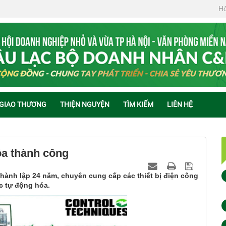
Hỏ
 GIAO THƯƠNG
THIỆN NGUYỆN
TÌM KIẾM
LIÊN HỆ
óa thành công
ành lập 24 năm, chuyên cung cấp các thiết bị điện công
ực tự động hóa.