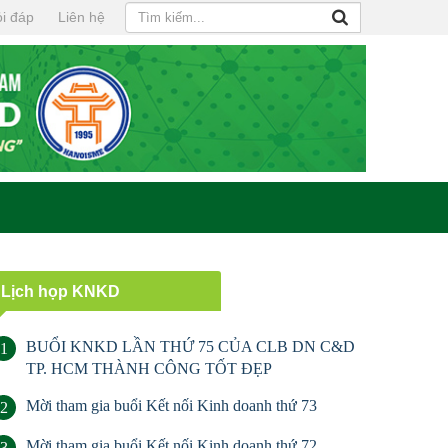
i đáp
Liên hệ
Lịch họp KNKD
BUỔI KNKD LẦN THỨ 75 CỦA CLB DN C&D
1
TP. HCM THÀNH CÔNG TỐT ĐẸP
Mời tham gia buổi Kết nối Kinh doanh thứ 73
2
Mời tham gia buổi Kết nối Kinh doanh thứ 72
3