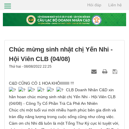
Hỏi đáp
Liên hệ
TRANG CHỦ
GIỚI THIỆU
HỘI VIÊN
TIN TỨC
Chúc mừng sinh nhật chị Yến Nhi -
CƠ HỘI GIAO THƯƠNG
Hội Viên CLB (04/08)
Thứ hai - 08/08/2022 22:25
THIỆN NGUYỆN
TÌM KIẾM
C&D CŨNG CÓ 1 HOA KHÔIIIIIIII !!!
CLB Doanh Nhân C&D xin
LIÊN HỆ
hân hoan chúc mừng sinh nhật chị Yến Nhi - Hội Viên CLB
(04/08) - Công Ty Cổ Phần Trà Cà Phê An Nhiên
Chúc chị một tuổi vui mới nhiều hạnh phúc bên gia đình và
tràn đầy năng lượng trong cuộc sống cũng như công việc.
Cảm ơn chị Nhi đã luôn là một Tổng Thư Ký cực kì tuyệt vời,