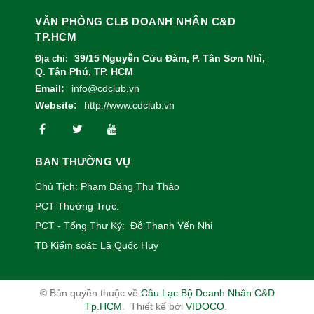
VĂN PHÒNG CLB DOANH NHÂN C&D
TP.HCM
39/15 Nguyễn Cửu Đàm, P. Tân Sơn Nhì,
Địa chỉ:
Q. Tân Phú, TP. HCM
Email:
info@cdclub.vn
Website:
http://www.cdclub.vn
BAN THƯỜNG VỤ
Chủ Tịch: Phạm Đăng Thu Thảo
PCT Thường Trực:
PCT - Tổng Thư Ký: Đỗ Thanh Yến Nhi
TB Kiểm soát: Lã Quốc Huy
© Bản quyền thuộc về
Câu Lạc Bộ Doanh Nhân C&D
Tp.HCM
.
Thiết kế bởi
VIDOCO
.