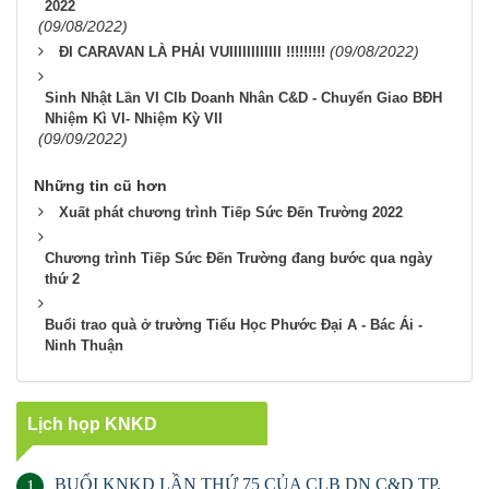
2022
(09/08/2022)
(09/08/2022)
ĐI CARAVAN LÀ PHẢI VUIIIIIIIIIIII !!!!!!!!!
Sinh Nhật Lần VI Clb Doanh Nhân C&D - Chuyển Giao BĐH
Nhiệm Kì VI- Nhiệm Kỳ VII
(09/09/2022)
Những tin cũ hơn
Xuất phát chương trình Tiếp Sức Đến Trường 2022
Chương trình Tiếp Sức Đến Trường đang bước qua ngày
thứ 2
Buổi trao quà ở trường Tiểu Học Phước Đại A - Bác Ái -
Ninh Thuận
Lịch họp KNKD
BUỔI KNKD LẦN THỨ 75 CỦA CLB DN C&D TP.
1