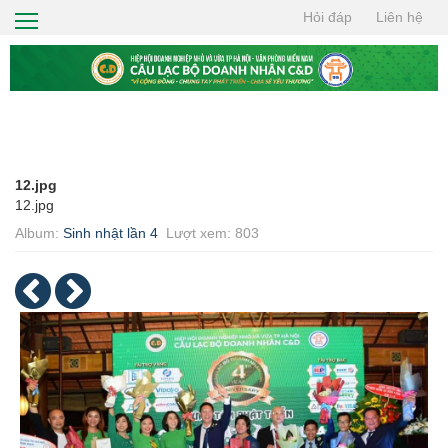
Hỏi đáp
Liên hệ
TRANG CHỦ
GIỚI THIỆU
HỘI VIÊN
TIN TỨC
12.jpg
CƠ HỘI GIAO THƯƠNG
12.jpg
Album:
Sinh nhật lần 4
Lượt xem: 803
THIỆN NGUYỆN
TÌM KIẾM
LIÊN HỆ