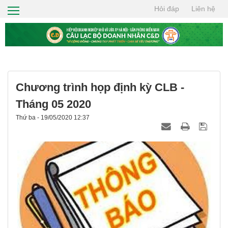
Hỏi đáp
Liên hệ
TRANG CHỦ
GIỚI THIỆU
HỘI VIÊN
TIN TỨC
Chương trình họp định kỳ CLB -
CƠ HỘI GIAO THƯƠNG
Tháng 05 2020
Thứ ba - 19/05/2020 12:37
THIỆN NGUYỆN
TÌM KIẾM
LIÊN HỆ